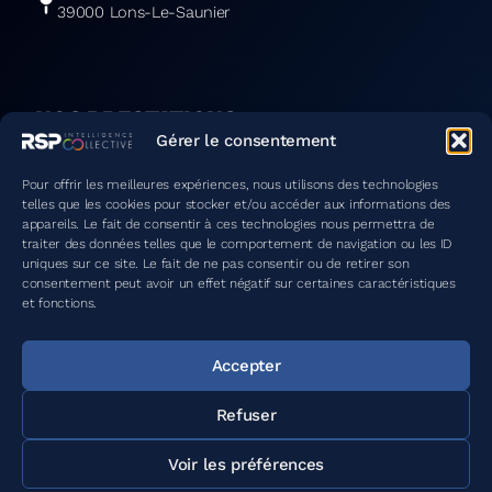
39000 Lons-Le-Saunier
NOS PRESTATIONS
Stratégie & transformation
Gérer le consentement
Marketing & communication
Data / IA
Solutions digitales
Pour offrir les meilleures expériences, nous utilisons des technologies
telles que les cookies pour stocker et/ou accéder aux informations des
appareils. Le fait de consentir à ces technologies nous permettra de
traiter des données telles que le comportement de navigation ou les ID
uniques sur ce site. Le fait de ne pas consentir ou de retirer son
QUI SOMMES-NOUS ?
consentement peut avoir un effet négatif sur certaines caractéristiques
L'équipe
et fonctions.
Nos références
Actualités
Contact
Accepter
Mentions légales & politique de confidentialité
Politique de cookies
Refuser
Voir les préférences
© 2025 RSP Conseil. Tous droits réservés.