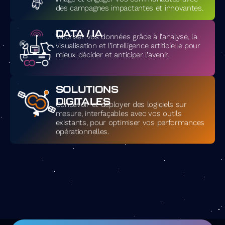
des campagnes impactantes et innovantes.
DATA / IA
Valoriser vos données grâce à l’analyse, la
visualisation et l’intelligence artificielle pour
mieux décider et anticiper l’avenir.
SOLUTIONS
DIGITALES
Concevoir et déployer des logiciels sur
mesure, interfaçables avec vos outils
existants, pour optimiser vos performances
opérationnelles.