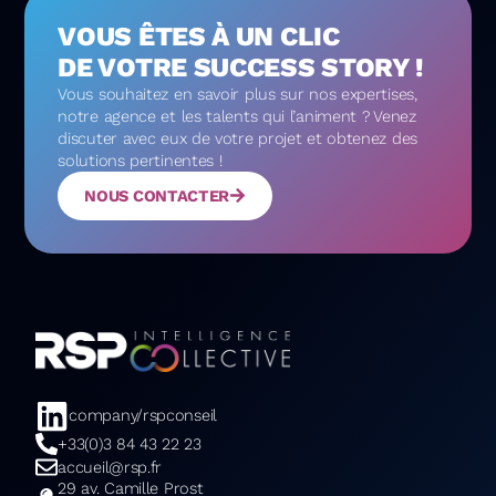
VOUS ÊTES À UN CLIC
DE VOTRE SUCCESS STORY !
Vous souhaitez en savoir plus sur nos expertises,
notre agence et les talents qui l’animent ? Venez
discuter avec eux de votre projet et obtenez des
solutions pertinentes !
NOUS CONTACTER
company/rspconseil
+33(0)3 84 43 22 23
accueil@rsp.fr
29 av. Camille Prost