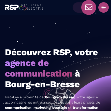
Découvrez RSP, votre
agence de
communication
à
Bourg-en-Bresse
Installée à proximité de
Bourg-en-Bresse
, notre agence
accompagne les entreprises locales dans leurs projets de
communication
,
marketing
,
stratégie
et
transformation