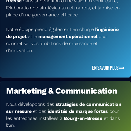
Bresse
dans la définition d’une vision d’avenir claire,
l’élaboration de stratégies structurantes, et la mise en
place d’une gouvernance efficace.
Notre équipe prend également en charge l’
ingénierie
de projet
et le
management opérationnel
pour
concrétiser vos ambitions de croissance et
d’innovation.
EN SAVOIR PLUS
Marketing & Communication
Nous développons des
stratégies de communication
sur mesure
et des
identités de marque fortes
pour
les entreprises installées à
Bourg-en-Bresse
et dans
l’Ain.