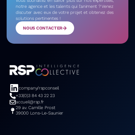
Vous souhaitez en savoir plus sur nos expertises,
notre agence et les talents qui l’animent ? Venez
discuter avec eux de votre projet et obtenez des
solutions pertinentes !
NOUS CONTACTER
company/rspconseil
+33(0)3 84 43 22 23
accueil@rsp.fr
29 av. Camille Prost
39000 Lons-Le-Saunier