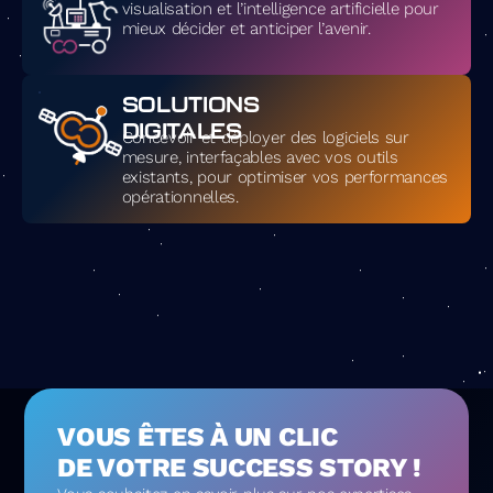
visualisation et l’intelligence artificielle pour
mieux décider et anticiper l’avenir.
SOLUTIONS
DIGITALES
Concevoir et déployer des logiciels sur
mesure, interfaçables avec vos outils
existants, pour optimiser vos performances
opérationnelles.
VOUS ÊTES À UN CLIC
DE VOTRE SUCCESS STORY !