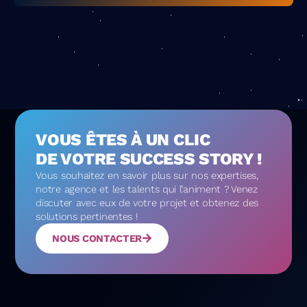
VOUS ÊTES À UN CLIC
DE VOTRE SUCCESS STORY !
Vous souhaitez en savoir plus sur nos expertises,
notre agence et les talents qui l’animent ? Venez
discuter avec eux de votre projet et obtenez des
solutions pertinentes !
NOUS CONTACTER