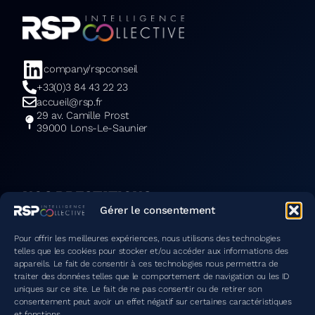
company/rspconseil
+33(0)3 84 43 22 23
accueil@rsp.fr
29 av. Camille Prost
39000 Lons-Le-Saunier
NOS PRESTATIONS
Stratégie & transformation
Gérer le consentement
Marketing & communication
Data / IA
Solutions digitales
Pour offrir les meilleures expériences, nous utilisons des technologies
telles que les cookies pour stocker et/ou accéder aux informations des
appareils. Le fait de consentir à ces technologies nous permettra de
traiter des données telles que le comportement de navigation ou les ID
uniques sur ce site. Le fait de ne pas consentir ou de retirer son
QUI SOMMES-NOUS ?
consentement peut avoir un effet négatif sur certaines caractéristiques
et fonctions.