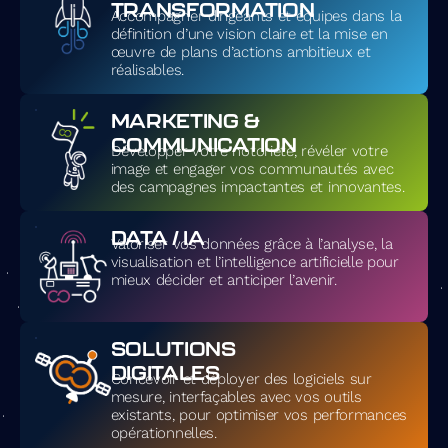
TRANSFORMATION
Accompagner dirigeants et équipes dans la
définition d’une vision claire et la mise en
œuvre de plans d’actions ambitieux et
réalisables.
MARKETING &
COMMUNICATION
Développer votre notoriété, révéler votre
image et engager vos communautés avec
des campagnes impactantes et innovantes.
DATA / IA
Valoriser vos données grâce à l’analyse, la
visualisation et l’intelligence artificielle pour
mieux décider et anticiper l’avenir.
SOLUTIONS
DIGITALES
Concevoir et déployer des logiciels sur
mesure, interfaçables avec vos outils
existants, pour optimiser vos performances
opérationnelles.